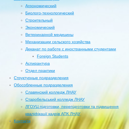
Агрономический
Биолого-технологический
Строительный
Экономический
Ветеринарной медицины
Механизации сельского хозяйства
Деканат по работе с иностранными студентами
Foreign Students
Аспирантура
Отдел практики
Структурные подразделения
Обособленные подразделения
Славянский колледж ЛНАУ
Старобельський колледж ЛНАУ
ЛГОУЦ підготовки, перепідготовки та підвищення
кваліфікації кадрів АПК ЛНАУ
Контакти