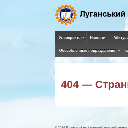
Университет
Новости
Абитур
Обособленные подразделения
К
404 — Стран
© 2024
Луганський національний аграрний універс