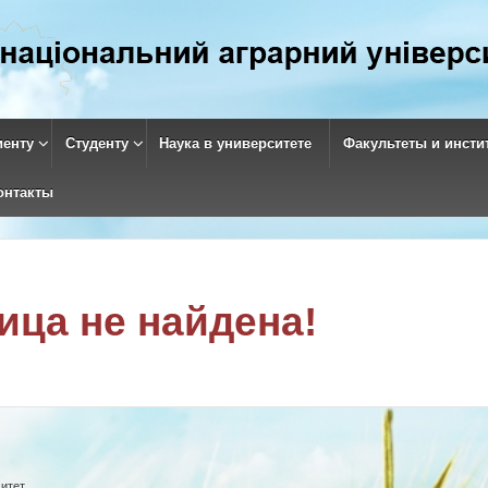
иенту
Студенту
Наука в университете
Факультеты и инсти
онтакты
ица не найдена!
итет.